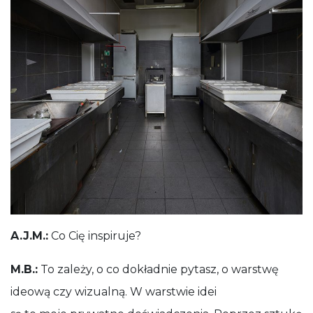
A.J.M.:
Co Cię inspiruje?
M.B.:
To zależy, o co dokładnie pytasz, o warstwę
ideową czy wizualną. W warstwie idei