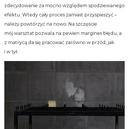
zdecydowanie za mocno względem spodziewanego
efektu. Wtedy cały proces zamiast przyspieszyć –
należy powtórzyć na nowo. Na szczęście
mój warsztat pozwala na pewien margines błędu, a
z matrycą da się pracować zarówno w przód, jak
i w tył.