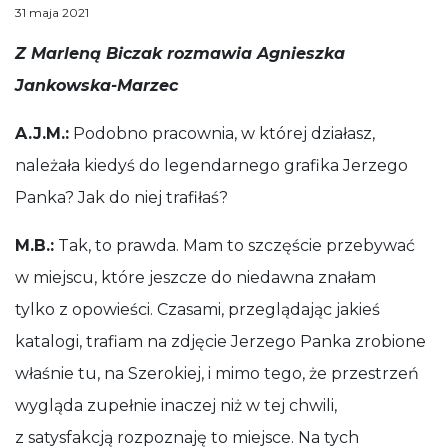
Anna Stankiewicz
Małopolski Instytut Kultury w Krakowie
31 maja 2021
Z Marleną Biczak rozmawia Agnieszka Jankowska-Marzec 
Z Marleną Biczak rozmawia Agnieszka
Jankowska-Marzec
A.J.M.:
Podobno pracownia, w której działasz,
należała kiedyś do legendarnego grafika Jerzego
Panka? Jak do niej trafiłaś?
M.B.:
Tak, to prawda. Mam to szczęście przebywać
w miejscu, które jeszcze do niedawna znałam
tylko z opowieści. Czasami, przeglądając jakieś
katalogi, trafiam na zdjęcie Jerzego Panka zrobione
właśnie tu, na Szerokiej, i mimo tego, że przestrzeń
wygląda zupełnie inaczej niż w tej chwili,
z satysfakcją rozpoznaję to miejsce. Na tych