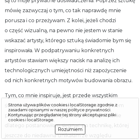
są to moje prywatne doświadczenia. Poprzez sztukę
mówię zazwyczaj o tym, co tak naprawdę mnie
porusza i co przeżywam. Z kolei, jeżeli chodzi
o część wizualną, na pewno nie jestem w stanie
wskazać artysty, którego sztuką świadomie bym się
inspirowała. W podpatrywaniu konkretnych
artystów stawiam większy nacisk na analizę ich
technologicznych umiejętności niż zapożyczenie
od nich konkretnych motywów budowania obrazu.
Tym, co mnie inspiruje, jest przede wszystkim
Strona używa plików cookies i localStorage zgodnie z
światło. To ono jest pewnego rodzaju motywem
zasadami opisanymi w naszej
polityce prywatności
.
Kontynuując przeglą­danie tej strony akceptujesz pliki
przewodnim w moich grafikach. Chyba właśnie
cookies i localStorage.
dlatego postanowiłam sięgnąć po technikę, której
Rozumiem
jeszcze do niedawna unikałam ze względu