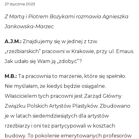
Anna Stankiewicz
Małopolski Instytut Kultury w Krakowie
27 stycznia 2023
Z Martą i Piotrem Bożykami rozmawia Agnieszka Jankows
Z Martą i Piotrem Bożykami rozmawia Agnieszka
Jankowska-Marzec
A.J.M.:
Znajdujemy się w jednej z tzw.
„rzeźbiarskich” pracowni w Krakowie, przy ul. Emaus.
Jak udało się Wam ją „zdobyć”?
M
.B.:
Ta pracownia to marzenie, które się spełniło.
Nie myślałam, że kiedyś będzie osiągalne.
Właścicielem tych pracowni jest Zarząd Główny
Związku Polskich Artystów Plastyków. Zbudowano
je w latach siedemdziesiątych dla artystów
rzeźbiarzy i oni też partycypowali w kosztach
budowy. To pokolenie emerytowanych profesorów