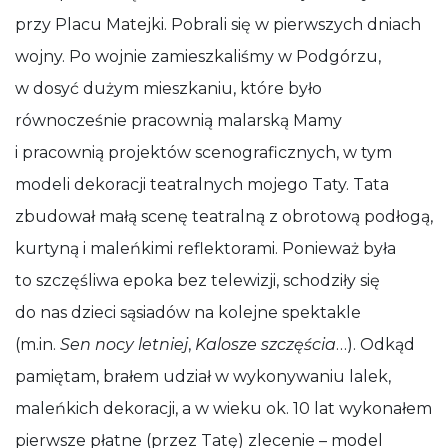
przy Placu Matejki. Pobrali się w pierwszych dniach
wojny. Po wojnie zamieszkaliśmy w Podgórzu,
w dosyć dużym mieszkaniu, które było
równocześnie pracownią malarską Mamy
i pracownią projektów scenograficznych, w tym
modeli dekoracji teatralnych mojego Taty. Tata
zbudował małą scenę teatralną z obrotową podłogą,
kurtyną i maleńkimi reflektorami. Ponieważ była
to szczęśliwa epoka bez telewizji, schodziły się
do nas dzieci sąsiadów na kolejne spektakle
(m.in.
Sen nocy letniej
,
Kalosze szczęścia
…). Odkąd
pamiętam, brałem udział w wykonywaniu lalek,
maleńkich dekoracji, a w wieku ok. 10 lat wykonałem
pierwsze płatne (przez Tatę) zlecenie – model