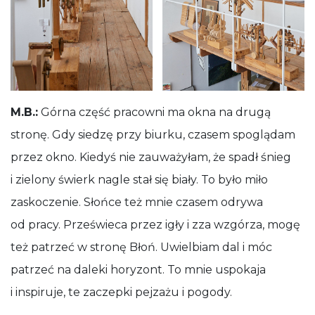
M.B.:
Górna część pracowni ma okna na drugą
stronę. Gdy siedzę przy biurku, czasem spoglądam
przez okno. Kiedyś nie zauważyłam, że spadł śnieg
i zielony świerk nagle stał się biały. To było miło
zaskoczenie. Słońce też mnie czasem odrywa
od pracy. Prześwieca przez igły i zza wzgórza, mogę
też patrzeć w stronę Błoń. Uwielbiam dal i móc
patrzeć na daleki horyzont. To mnie uspokaja
i inspiruje, te zaczepki pejzażu i pogody.