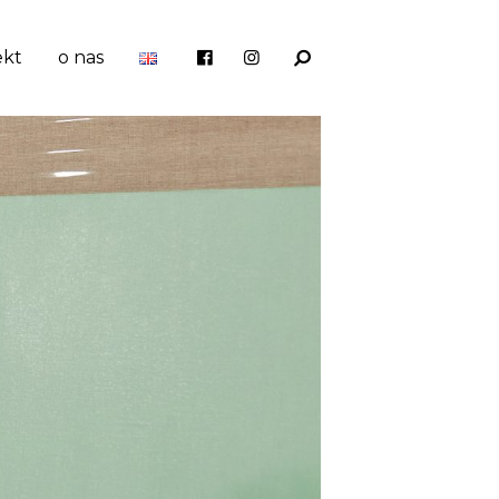
ekt
o nas