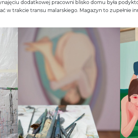
 wynajęciu dodatkowej pracowni blisko domu była podyk
ać w trakcie transu malarskiego. Magazyn to zupełnie in