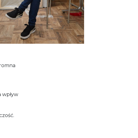
ogromna
ma wpływ
czość.