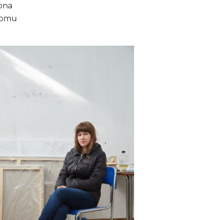
bna
 domu