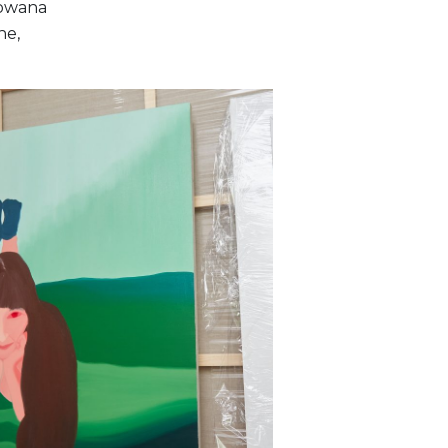
towana
ne,