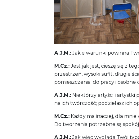
A.J.M.:
Jakie warunki powinna Two
M.Cz.:
Jest jak jest, cieszę się z t
przestrzeń, wysoki sufit, długie śc
pomieszczenia: do pracy i osobne 
A.J.M.:
Niektórzy artyści i artystki
na ich twórczość; podzielasz ich o
M.Cz.:
Każdy ma inaczej, dla mnie 
Do tworzenia potrzebne są spokój i
A.J.M.:
Jak więc wygląda Twój typ