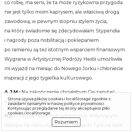
co robię, ma sens, że ta może ryzykowna przygoda
nie jest tylko moim kaprysem, ale właściwą drogą
zawodową, w pewnym stopniu stylem życia,
na który świadomie się zdecydowałam. Stypendia
i nagrody poza nobilitacją i poklepaniem
po ramieniu są też istotnym wsparciem finansowym.
Wygrana w Artystycznej Podróży Hestii umożliwiła
mi wyjazd na miesiąc do Nowego Jorku i chłoniecie
inspiracji z jego tygielka kulturowego.
A.J.M.:
Na zakończenie chciałabym Cię zapytać
Strona używa plików cookies i localStorage zgodnie z
o plany na przyszłość.
zasadami opisanymi w naszej
polityce prywatności
.
Kontynuując przeglą­danie tej strony akceptujesz pliki
cookies i localStorage.
N.B.:
Pracuję teraz nad cyklem prac dotyczącym
Rozumiem
dialogu na wielu różnych poziomach. Tyle na razie