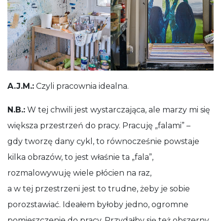
A.J.M.:
Czyli pracownia idealna.
N.B.:
W tej chwili jest wystarczająca, ale marzy mi się
większa przestrzeń do pracy. Pracuję „falami” –
gdy tworzę dany cykl, to równocześnie powstaje
kilka obrazów, to jest właśnie ta „fala”,
rozmalowywuję wiele płócien na raz,
a w tej przestrzeni jest to trudne, żeby je sobie
porozstawiać. Ideałem byłoby jedno, ogromne
pomieszczenie do pracy. Przydałby się też obszerny