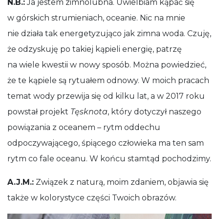
N.B.:
Ja jestem zimnolubna. Uwielbiam kąpać się
w górskich strumieniach, oceanie. Nic na mnie
nie działa tak energetyzująco jak zimna woda. Czuję,
że odzyskuję po takiej kąpieli energię, patrzę
na wiele kwestii w nowy sposób. Można powiedzieć,
że te kąpiele są rytuałem odnowy. W moich pracach
temat wody przewija się od kilku lat, a w 2017 roku
powstał projekt
Tęsknota
, który dotyczył naszego
powiązania z oceanem – rytm oddechu
odpoczywającego, śpiącego człowieka ma ten sam
rytm co fale oceanu. W końcu stamtąd pochodzimy.
A.J.M.:
Związek z naturą, moim zdaniem, objawia się
także w kolorystyce części Twoich obrazów.