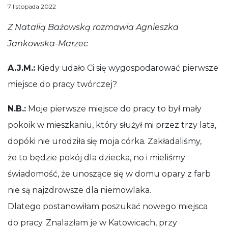
Anna Stankiewicz
Małopolski Instytut Kultury w Krakowie
7 listopada 2022
Z Natalią Bażowską rozmawia Agnieszka Jankowska-Marz
Z Natalią Bażowską rozmawia Agnieszka
Jankowska-Marzec
A.J.M.:
Kiedy udało Ci się wygospodarować pierwsze
miejsce do pracy twórczej?
N.B.:
Moje pierwsze miejsce do pracy to był mały
pokoik w mieszkaniu, który służył mi przez trzy lata,
dopóki nie urodziła się moja córka. Zakładaliśmy,
że to będzie pokój dla dziecka, no i mieliśmy
świadomość, że unoszące się w domu opary z farb
nie są najzdrowsze dla niemowlaka.
Dlatego postanowiłam poszukać nowego miejsca
do pracy. Znalazłam je w Katowicach, przy