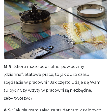
M.N.:
Skoro macie oddzielne, powiedzmy –
„dzienne”, etatowe prace, to jak dużo czasu
spędzacie w pracowni? Jak często udaje się Wam
tu być? Czy wizyty w pracowni są niezbędne,
żeby tworzyć?
A.S.:
Jak nie mam zajęć ze studentami czy innych