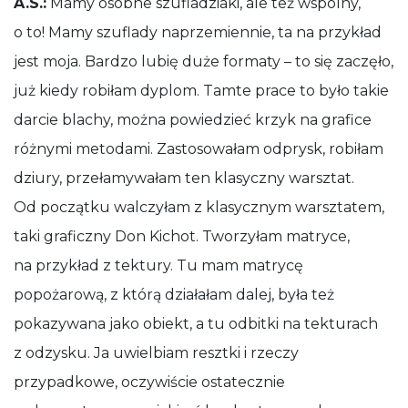
A.S.:
Mamy osobne szufladziaki, ale też wspólny,
o to! Mamy szuflady naprzemiennie, ta na przykład
jest moja. Bardzo lubię duże formaty – to się zaczęło,
już kiedy robiłam dyplom. Tamte prace to było takie
darcie blachy, można powiedzieć krzyk na grafice
różnymi metodami. Zastosowałam odprysk, robiłam
dziury, przełamywałam ten klasyczny warsztat.
Od początku walczyłam z klasycznym warsztatem,
taki graficzny Don Kichot. Tworzyłam matryce,
na przykład z tektury. Tu mam matrycę
popożarową, z którą działałam dalej, była też
pokazywana jako obiekt, a tu odbitki na tekturach
z odzysku. Ja uwielbiam resztki i rzeczy
przypadkowe, oczywiście ostatecznie