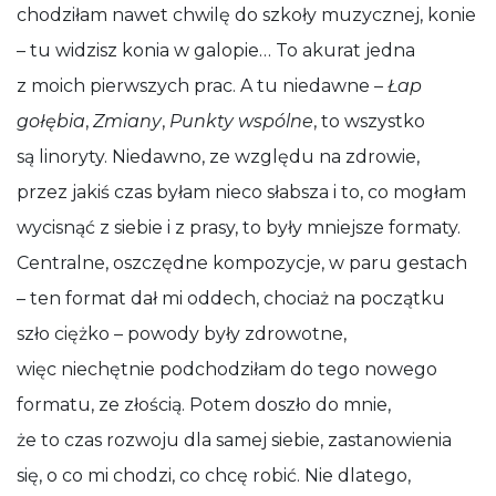
chodziłam nawet chwilę do szkoły muzycznej, konie
– tu widzisz konia w galopie… To akurat jedna
z moich pierwszych prac. A tu niedawne –
Łap
gołębia
,
Zmiany
,
Punkty wspólne
, to wszystko
są linoryty. Niedawno, ze względu na zdrowie,
przez jakiś czas byłam nieco słabsza i to, co mogłam
wycisnąć z siebie i z prasy, to były mniejsze formaty.
Centralne, oszczędne kompozycje, w paru gestach
– ten format dał mi oddech, chociaż na początku
szło ciężko – powody były zdrowotne,
więc niechętnie podchodziłam do tego nowego
formatu, ze złością. Potem doszło do mnie,
że to czas rozwoju dla samej siebie, zastanowienia
się, o co mi chodzi, co chcę robić. Nie dlatego,