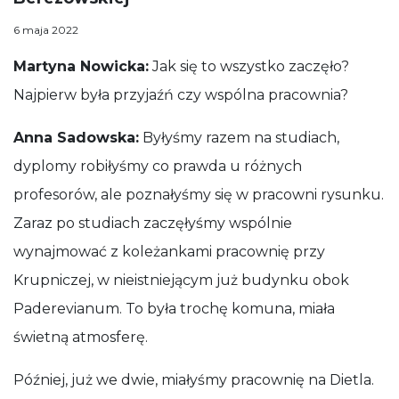
Anna Stankiewicz
Małopolski Instytut Kultury w Krakowie
6 maja 2022
Martyna Nowicka: Jak się to wszystko zaczęło? Najpierw 
Martyna Nowicka:
Jak się to wszystko zaczęło?
Najpierw była przyjaźń czy wspólna pracownia?
Anna Sadowska:
Byłyśmy razem na studiach,
dyplomy robiłyśmy co prawda u różnych
profesorów, ale poznałyśmy się w pracowni rysunku.
Zaraz po studiach zaczęłyśmy wspólnie
wynajmować z koleżankami pracownię przy
Krupniczej, w nieistniejącym już budynku obok
Paderevianum. To była trochę komuna, miała
świetną atmosferę.
Później, już we dwie, miałyśmy pracownię na Dietla.