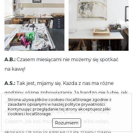
A.B.:
Czasem miesiącami nie możemy się spotkać
na kawę!
A.S.:
Tak jest, mijamy się. Każda z nas ma różne
godziny, różne zobowiązania. Ja bardzo nie lubię, jak
Strona używa plików cookies i localStorage zgodnie z
mam coś innego w środku dnia, bo w ogóle
zasadami opisanymi w naszej
polityce prywatności
.
Kontynuując przeglą­danie tej strony akceptujesz pliki
nie lubię przychodzić do pracowni na chwilę.
cookies i localStorage.
Czasem, jak coś muszę przynieść albo wziąć,
Rozumiem
spojrzeć na coś, to zdarza mi się wejść i wyjść,