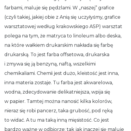
farbami, maluje się pędzlami. W „naszej” grafice
(czyli takiej, jakiej obie z Anią się uczyłyśmy, grafice
warsztatowej według krakowskiego ASP) warsztat
polega na tym, że matryca to linoleum albo deska,
na które wałkiem drukarskim nakłada się farbę
drukarską. To jest farba offsetowa, drukarska
i zmywa się ją benzyną, naftą, wszelkimi
chemikaliami. Chemii jest dużo, kleistość jest inna,
inna materia zostaje. Tu farba jest akwarelowa,
wodna, zdecydowanie delikatniejsza, wpija się
w papier. Tamtej można nanosić kilka kolorów,
nieraz się robi pancerz, taka grubość, pod ręką
to widać. A tu ma taką inną mięsistość. Co jest
bardzo ważne w odbiorze: tak jak inaczej się maluje