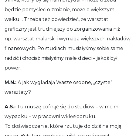
będzie pomyśleć o zmianie, może o większym
wałku… Trzeba też powiedzieć, że warsztat
graficzny jest trudniejszy do zorganizowania niż
np. warsztat malarski i wymaga większych nakładów
finansowych. Po studiach musiałyśmy sobie same
radzić i chociaż miałyśmy małe dzieci – jakoś był
power.
M.N.:
A jak wyglądają Wasze osobne, „czyste”
warsztaty?
A.S.:
Tu muszę cofnąć się do studiów – w moim
wypadku – w pracowni wklęsłodruku.
To doświadczenie, które rzutuje do dziś na moją
pracę. Była tam swoboda, nikt nie próbował